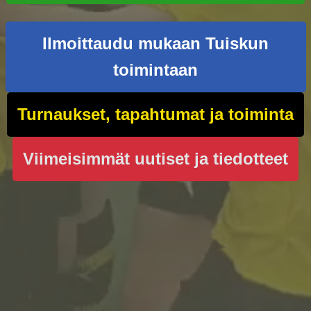
Ilmoittaudu mukaan Tuiskun
toimintaan
Turnaukset, tapahtumat ja toiminta
Viimeisimmät uutiset ja tiedotteet