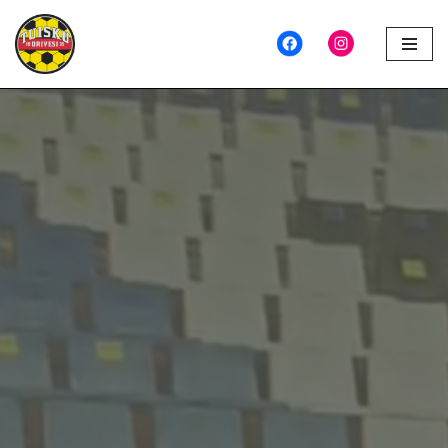
Siirry
suoraan
sisältöön