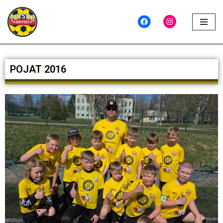
Siirry
suoraan
sisältöön
POJAT 2016