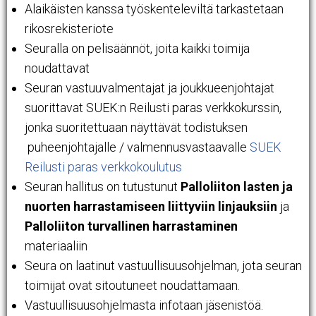
Alaikäisten kanssa työskenteleviltä tarkastetaan
rikosrekisteriote
Seuralla on pelisäännöt, joita kaikki toimija
noudattavat
Seuran vastuuvalmentajat ja joukkueenjohtajat
suorittavat SUEK:n Reilusti paras verkkokurssin,
jonka suoritettuaan näyttävät todistuksen
puheenjohtajalle / valmennusvastaavalle
SUEK
Reilusti paras verkkokoulutus
Seuran hallitus on tutustunut
Palloliiton lasten ja
nuorten harrastamiseen liittyviin linjauksiin
ja
Palloliiton turvallinen harrastaminen
materiaaliin
Seura on laatinut vastuullisuusohjelman, jota seuran
toimijat ovat sitoutuneet noudattamaan.
Vastuullisuusohjelmasta infotaan jäsenistöä.