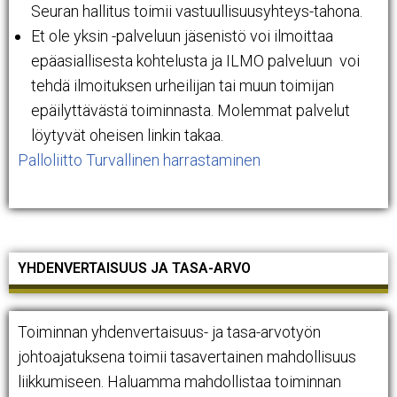
Seuran hallitus toimii vastuullisuusyhteys-tahona.
Et ole yksin -palveluun jäsenistö voi ilmoittaa
epäasiallisesta kohtelusta ja ILMO palveluun voi
tehdä ilmoituksen urheilijan tai muun toimijan
epäilyttävästä toiminnasta. Molemmat palvelut
löytyvät oheisen linkin takaa.
Palloliitto Turvallinen harrastaminen
YHDENVERTAISUUS JA TASA-ARVO
Toiminnan yhdenvertaisuus- ja tasa-arvotyön
johtoajatuksena toimii tasavertainen mahdollisuus
liikkumiseen. Haluamma mahdollistaa toiminnan