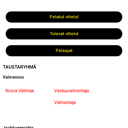
Pelatut ottelut
Tulevat ottelut
Pelaajat
TAUSTARYHMÄ
Valmennus
Noora Välimaa
Vastuuvalmentaja
Valmentaja
Joukkueenjohto