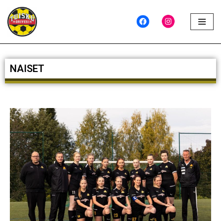
Siirry
suoraan
sisältöön
NAISET