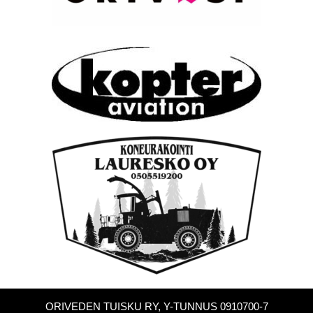
ORIVEDEN TUISKU RY, Y-TUNNUS 0910700-7