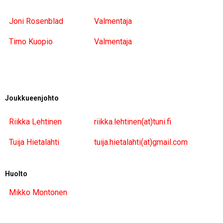
Joni Rosenblad
Valmentaja
Timo Kuopio
Valmentaja
Joukkueenjohto
Riikka Lehtinen
riikka.lehtinen(at)tuni.fi
Tuija Hietalahti
tuija.hietalahti(at)gmail.com
Huolto
Mikko Montonen