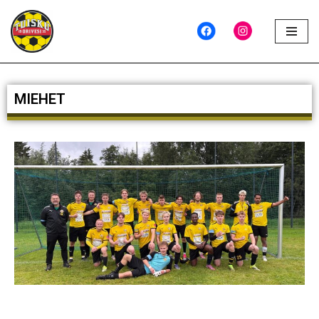
Siirry
suoraan
sisältöön
MIEHET