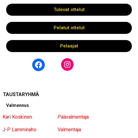
Tulevat ottelut
Pelatut ottelut
Pelaajat
TAUSTARYHMÄ
Valmennus
Kari Koskinen
Päävalmentaja
J-P Lamminaho
Valmentaja