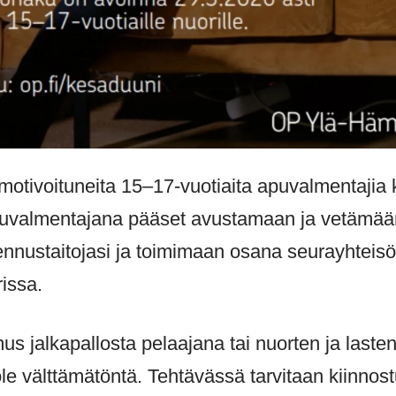
otivoituneita 15–17-vuotiaita apuvalmentajia 
puvalmentajana pääset avustamaan ja vetämään 
nnustaitojasi ja toimimaan osana seurayhteisö
issa.
s jalkapallosta pelaajana tai nuorten ja laste
 välttämätöntä. Tehtävässä tarvitaan kiinnostu