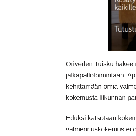
Oriveden Tuisku hakee m
jalkapallotoimintaan. A
kehittämään omia valme
kokemusta liikunnan par
Eduksi katsotaan kokemu
valmennuskokemus ei ole