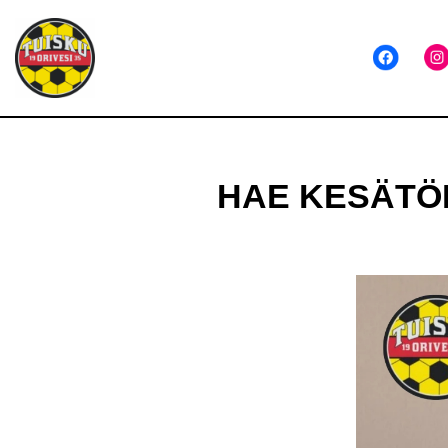
Siirry
suoraan
sisältöön
HAE KESÄTÖI