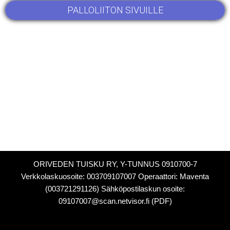
PALLOLIITON SIVUILLE
ORIVEDEN TUISKU RY, Y-TUNNUS 0910700-7
Verkkolaskuosoite: 003709107007 Operaattori: Maventa
(003721291126) Sähköpostilaskun osoite:
09107007@scan.netvisor.fi (PDF)
Copyright Oriveden Tuisku 2025 Orivesi